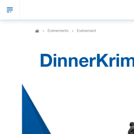
Événements
Evénement
DinnerKrim