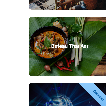
Bateau Thaï Aar
Saveurs asiatiques sur l’Aar
Complet