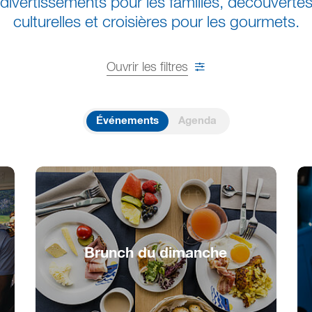
divertissements pour les familles, découverte
culturelles et croisières pour les gourmets.
Ouvrir les filtres
Événements
Agenda
Brunch du dimanche
Buffet brunch sur le Lac de Bienne