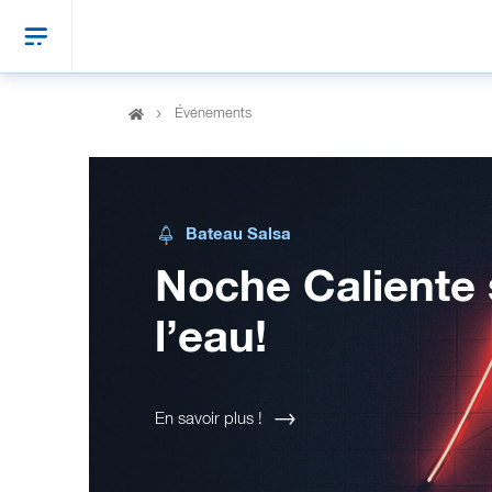
Événements
Bateau Moules Aar
, se
Plaisir de la mer
anser !
sur l’Aar
En savoir plus !