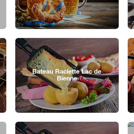
Faire la fête, se régaler et danser !
Bateau Raclette Lac de
Bienne
Raclette sur l'eau