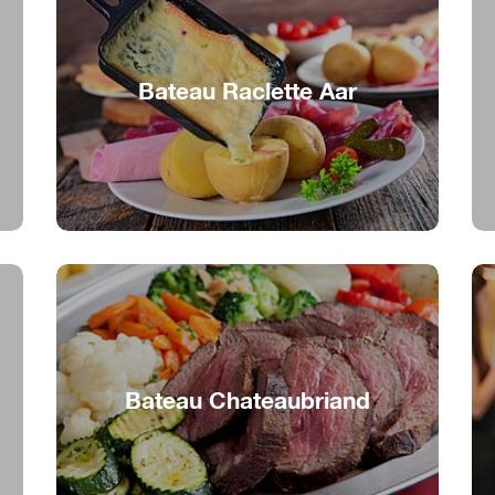
Bateau Raclette Aar
Raclette sur l'eau
Bateau Chateaubriand
Le grand classique