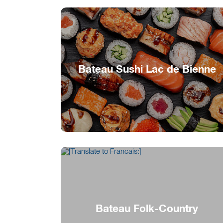
Bateau Sushi Lac de Bienne
Délicatesses japonaises sur le lac
Bateau Folk-Country