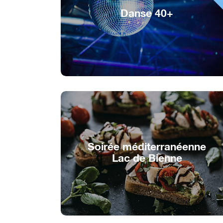
Danse 40+
La soirée pour les plus de 40 ans
Soirée méditerranéenne
Lac de Bienne
Saveurs méditerranéennes sur Lac de
Bienne