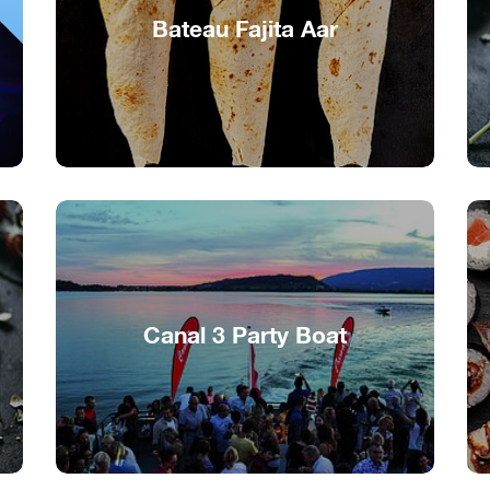
Bateau Fajita Aar
Foile de fajitas sur l'Aar
Canal 3 Party Boat
Party sur le bateau