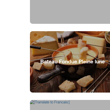
Soirée populaire musicale sur le EMS
MobiCat
Bateau Fondue Pleine lune
Croisière sous la pleine lune et fondue
fromage