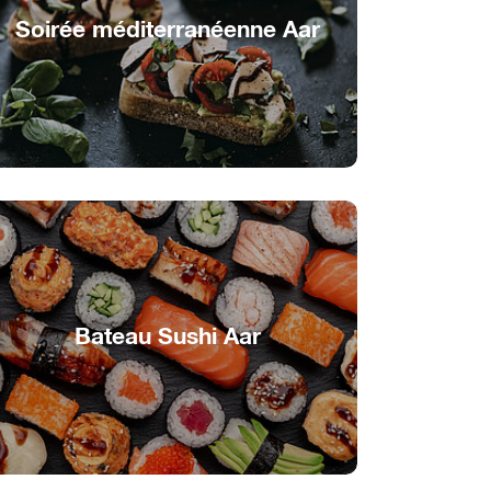
Soirée méditerranéenne Aar
Note méditerranéenne sur l’Aar
Bateau Sushi Aar
Délicatesses japonaises sur l’eau