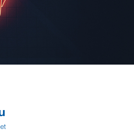
u
 et