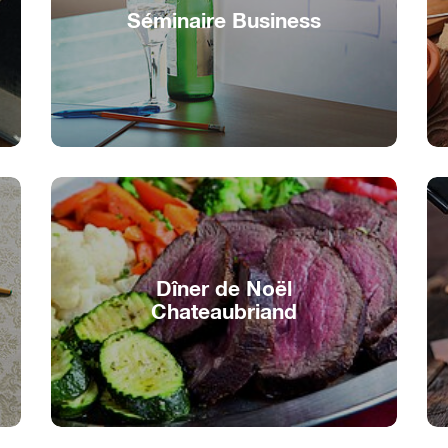
Séminaire Business
Focus et vision sur l'eau
Dîner de Noël
Chateaubriand
Louer le Bateau-Chateaubriand