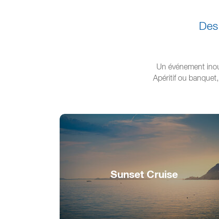
Des 
Un événement inoubl
Apéritif ou banquet,
Sunset Cruise
Ambiance du soir sur l'eau