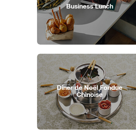
Business Lunch
Pause de midi avec vue sur le lac
Dîner de Noël Fondue
Chinoise
Louer le Bateau-Fondue chinoise