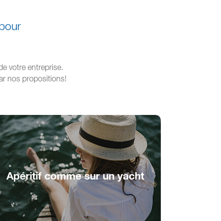
 pour
de votre entreprise.
par nos propositions!
Apéritif comme sur un yacht
Délicieux moment d'apéro à bord