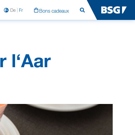
De
Fr
Bons cadeaux
Rechercher
r l‘Aar