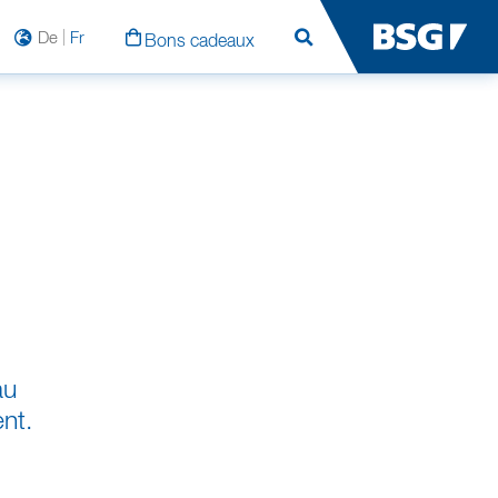
De
Fr
Bons cadeaux
Rechercher
au
nt.