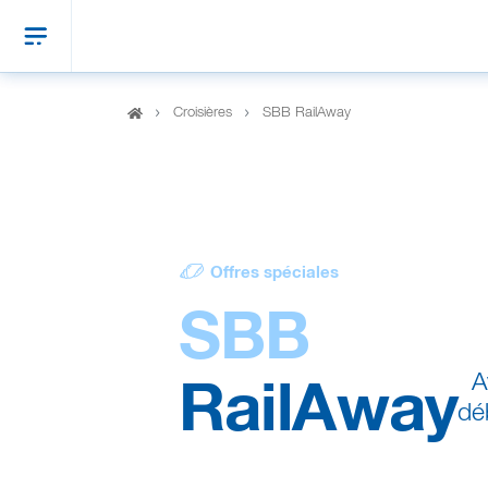
Croisières
SBB RailAway
Offres spéciales
SBB
A
RailAway
dé