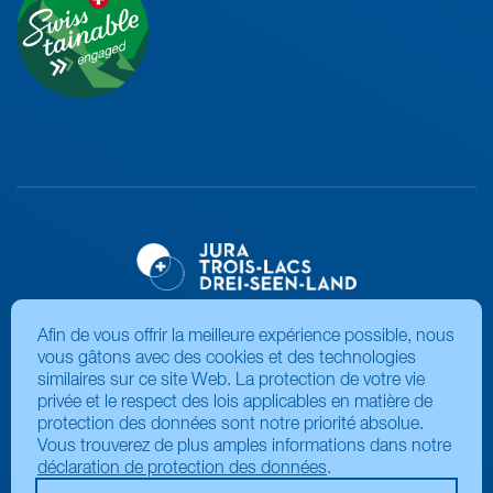
Afin de vous offrir la meilleure expérience possible, nous
vous gâtons avec des cookies et des technologies
similaires sur ce site Web. La protection de votre vie
privée et le respect des lois applicables en matière de
protection des données sont notre priorité absolue.
Vous trouverez de plus amples informations dans notre
déclaration de protection des données
.