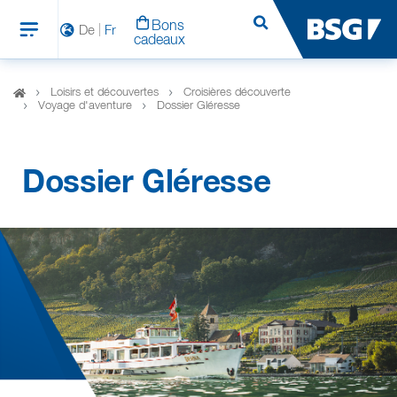
Bons
Rechercher
De
Fr
cadeaux
Loisirs et découvertes
Croisières découverte
Voyage d'aventure
Dossier Gléresse
Dossier Gléresse