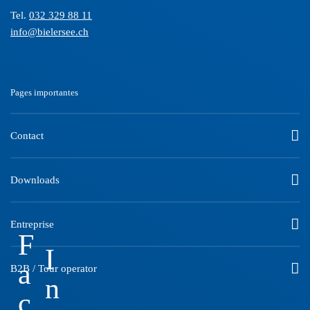
Tel.
032 329 88 11
info@bielersee.ch
Pages importantes
Contact
Downloads
Entreprise
F
I
a
B2B / Tour operator
n
c