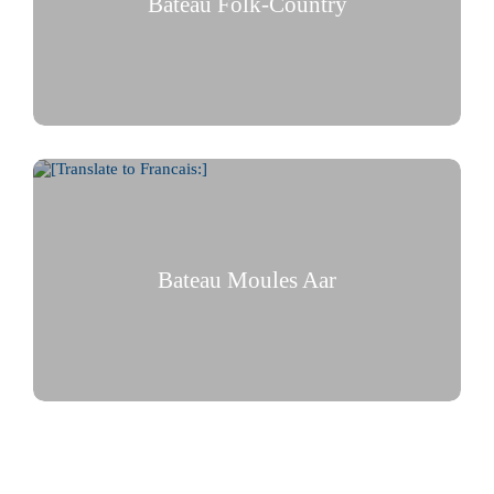
Bateau Folk-Country
Soirée populaire musicale sur le EMS MobiCat
Bateau Moules Aar
Plaisir de la mer sur l’Aar