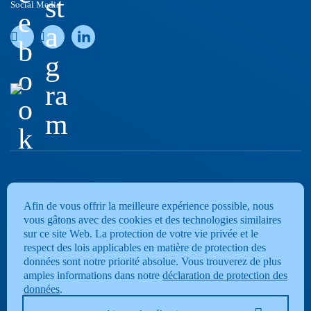
st
Social Media
e
a
b
g
o
ra
o
m
k
Afin de vous offrir la meilleure expérience possible, nous
vous gâtons avec des cookies et des technologies similaires
sur ce site Web. La protection de votre vie privée et le
respect des lois applicables en matière de protection des
données sont notre priorité absolue. Vous trouverez de plus
amples informations dans notre
déclaration de protection des
données
.