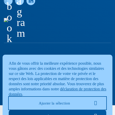
a
b
g
o
ra
o
m
k
Afin de vous offrir la meilleure expérience possible, nous
vous gâtons avec des cookies et des technologies similaires
sur ce site Web. La protection de votre vie privée et le
respect des lois applicables en matière de protection des
données sont notre priorité absolue. Vous trouverez de plus
amples informations dans notre
déclaration de protection des
données
.
Ajuster la sélection
© 2026
Bielersee-Schifffahrts-Gesellschaft AG