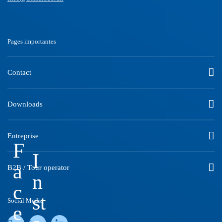
Pages importantes
Contact
Downloads
Entreprise
F
I
a
B2B / Tour operator
n
c
st
Social Media
e